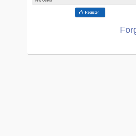
New Users
R
egister
For